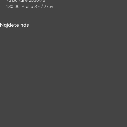
Na Balkáně 2530/78
130 00, Praha 3 - Žižkov
Najdete nás