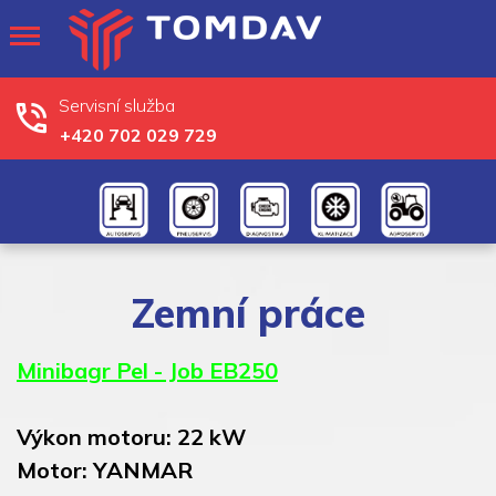
Servisní služba
+420 702 029 729
Zemní práce
Minibagr Pel - Job EB250
Výkon motoru: 22 kW
Motor: YANMAR